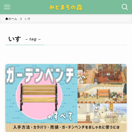
ホーム
いす
いす
– tag –