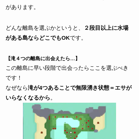
があります。
どんな離島を選ぶかというと、
２段目以上に水場
がある島ならどこでもOK
です。
【滝４つの離島に出会えたら…】
この離島に早い段階で出会ったらここを選ぶべき
です！
なぜなら
滝が4つあることで無限湧き状態＝エサが
いらなくなるから
。